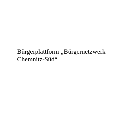
Bürgerplattform „Bürgernetzwerk
Chemnitz-Süd“
Stadtteilbüro
Vita-Center
Wladimir-Sagorski-Straße 24
09122 Chemnitz