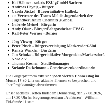
Kai Hähner - solaris FZU gGmbH Sachsen
Andreas Heynig - Bürger
Carola Jäckel - Bürgerinitiative Hutholz
ein Vertreter des Teams Mobile Jugendarbeit der
Jugendberufshilfe Chemnitz gGmbH
Gabriele Meinel - Bürgerin
Andy Olasz - Bürger/Fahrgastbeirat CVAG
Ralf-Peter Werner - Bürger
Jörg Vieweg - Bürger
Peter Pitsch - Bürgervereinigung Markersdorf-Süd
Renate Winkler - Bürgerin
Jan Schulze - Bürgerinitiative Morgenleite/Markersdorf-
Nord e.V.
Thomas Rosner - Stadtteilmanager
Stefanie Deckelmann - Gemeinwesenkoordinatorin
Die Bürgerplattform trifft sich
jeden vierten Donnerstag im
Monat 17:30 Uhr
um aktuelle Themen zu besprechen und
über Projektanträge abzustimmen.
Unser nächstes Treffen findet am Donnerstag, den 27.08.2026,
um 17.30 Uhr im Begenungszentrum „Aufatmen“, Willhelm-
Firl-Straße 11 statt.