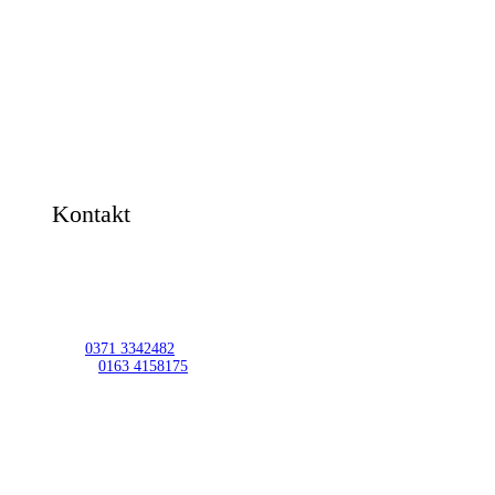
Kontakt
Verwaltung:
Heike Müller
Sprecher: Jörg Vieweg
Tel.:
0371 3342482
Mobil:
0163 4158175
E-Mail: heike.mueller@awo-chemnitz.de