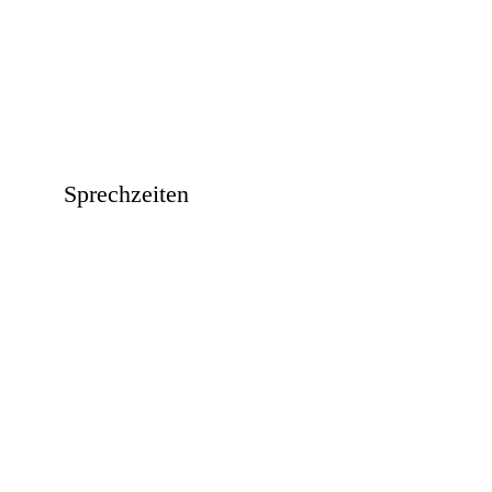
Sprechzeiten
Montag 16.00 – 17.00 Uhr
Freitag 09.00 – 11.30 Uhr
Und jederzeit gern nach Vereinbarung!