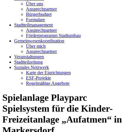
Über uns
Ansprechpartner
Bürgerbudget
Formulare
Stadtteilmanagement
Ansprechpartner
Förderprogramm Stadtumbau
Gemeinwesenkoordination
Über mich
Ansprechpartner
Veranstaltungen
Stadtteilzeitung
Soziales Netzwerk
Karte der Einrichtungen
ESF-Projekte
Regelmäßige Angebote
Spielanlage Playparc
Spielsystem für die Kinder-
Freizeitanlage „Aufatmen“ in
Markersdorf