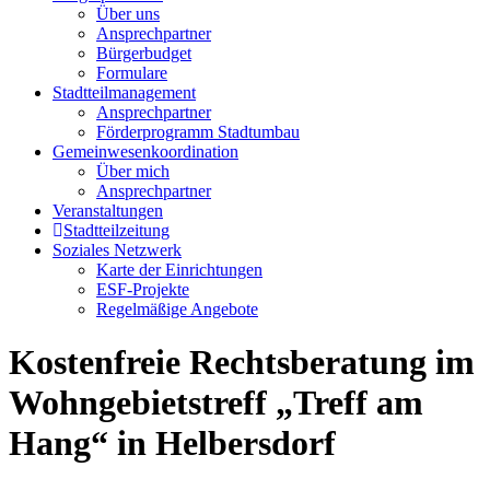
Über uns
Ansprechpartner
Bürgerbudget
Formulare
Stadtteilmanagement
Ansprechpartner
Förderprogramm Stadtumbau
Gemeinwesenkoordination
Über mich
Ansprechpartner
Veranstaltungen
Stadtteilzeitung
Soziales Netzwerk
Karte der Einrichtungen
ESF-Projekte
Regelmäßige Angebote
Kostenfreie Rechtsberatung im
Wohngebietstreff „Treff am
Hang“ in Helbersdorf