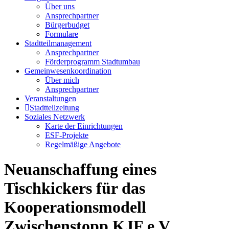
Über uns
Ansprechpartner
Bürgerbudget
Formulare
Stadtteilmanagement
Ansprechpartner
Förderprogramm Stadtumbau
Gemeinwesenkoordination
Über mich
Ansprechpartner
Veranstaltungen
Stadtteilzeitung
Soziales Netzwerk
Karte der Einrichtungen
ESF-Projekte
Regelmäßige Angebote
Neuanschaffung eines
Tischkickers für das
Kooperationsmodell
Zwischenstopp KJF e.V.