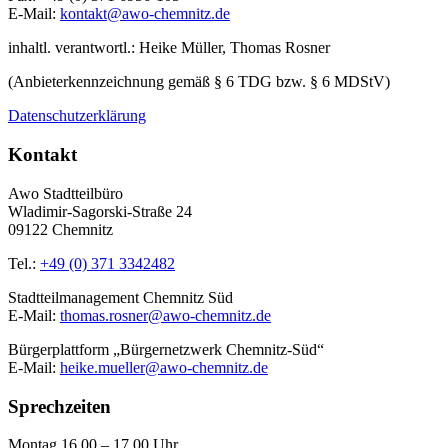
E-Mail:
kontakt@awo-chemnitz.de
inhaltl. verantwortl.: Heike Müller, Thomas Rosner
(Anbieterkennzeichnung gemäß § 6 TDG bzw. § 6 MDStV)
Datenschutzerklärung
Kontakt
Awo Stadtteilbüro
Wladimir-Sagorski-Straße 24
09122 Chemnitz
Tel.:
+49 (0) 371 3342482
Stadtteilmanagement Chemnitz Süd
E-Mail:
thomas.rosner@awo-chemnitz.de
Bürgerplattform „Bürgernetzwerk Chemnitz-Süd“
E-Mail:
heike.mueller@awo-chemnitz.de
Sprechzeiten
Montag 16.00 – 17.00 Uhr