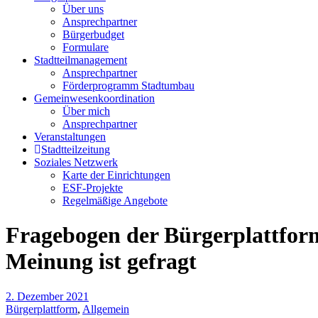
Über uns
Ansprechpartner
Bürgerbudget
Formulare
Stadtteilmanagement
Ansprechpartner
Förderprogramm Stadtumbau
Gemeinwesenkoordination
Über mich
Ansprechpartner
Veranstaltungen
Stadtteilzeitung
Soziales Netzwerk
Karte der Einrichtungen
ESF-Projekte
Regelmäßige Angebote
Fragebogen der Bürgerplattform
Meinung ist gefragt
2. Dezember 2021
Bürgerplattform
,
Allgemein