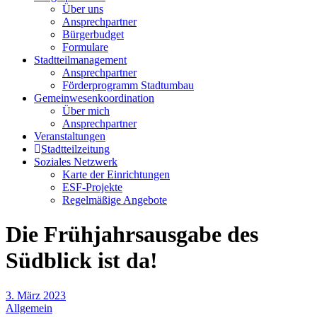
Über uns
Ansprechpartner
Bürgerbudget
Formulare
Stadtteilmanagement
Ansprechpartner
Förderprogramm Stadtumbau
Gemeinwesenkoordination
Über mich
Ansprechpartner
Veranstaltungen
Stadtteilzeitung
Soziales Netzwerk
Karte der Einrichtungen
ESF-Projekte
Regelmäßige Angebote
Die Frühjahrsausgabe des
Südblick ist da!
3. März 2023
Allgemein