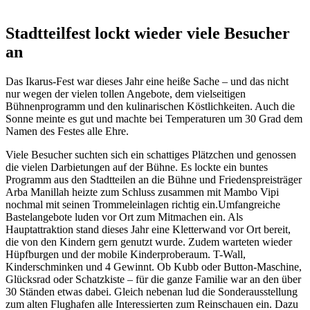
Stadtteilfest lockt wieder viele Besucher
an
Das Ikarus-Fest war dieses Jahr eine heiße Sache – und das nicht
nur wegen der vielen tollen Angebote, dem vielseitigen
Bühnenprogramm und den kulinarischen Köstlichkeiten. Auch die
Sonne meinte es gut und machte bei Temperaturen um 30 Grad dem
Namen des Festes alle Ehre.
Viele Besucher suchten sich ein schattiges Plätzchen und genossen
die vielen Darbietungen auf der Bühne. Es lockte ein buntes
Programm aus den Stadtteilen an die Bühne und Friedenspreisträger
Arba Manillah heizte zum Schluss zusammen mit Mambo Vipi
nochmal mit seinen Trommeleinlagen richtig ein.Umfangreiche
Bastelangebote luden vor Ort zum Mitmachen ein. Als
Hauptattraktion stand dieses Jahr eine Kletterwand vor Ort bereit,
die von den Kindern gern genutzt wurde. Zudem warteten wieder
Hüpfburgen und der mobile Kinderproberaum. T-Wall,
Kinderschminken und 4 Gewinnt. Ob Kubb oder Button-Maschine,
Glücksrad oder Schatzkiste – für die ganze Familie war an den über
30 Ständen etwas dabei. Gleich nebenan lud die Sonderausstellung
zum alten Flughafen alle Interessierten zum Reinschauen ein. Dazu