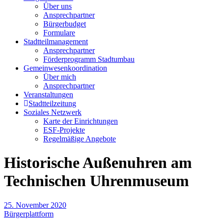
Über uns
Ansprechpartner
Bürgerbudget
Formulare
Stadtteilmanagement
Ansprechpartner
Förderprogramm Stadtumbau
Gemeinwesenkoordination
Über mich
Ansprechpartner
Veranstaltungen
Stadtteilzeitung
Soziales Netzwerk
Karte der Einrichtungen
ESF-Projekte
Regelmäßige Angebote
Historische Außenuhren am
Technischen Uhrenmuseum
25. November 2020
Bürgerplattform