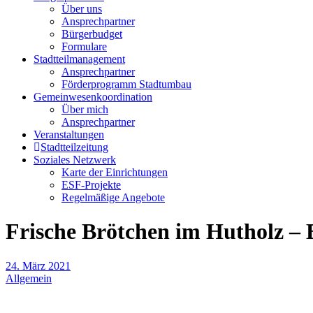
Über uns
Ansprechpartner
Bürgerbudget
Formulare
Stadtteilmanagement
Ansprechpartner
Förderprogramm Stadtumbau
Gemeinwesenkoordination
Über mich
Ansprechpartner
Veranstaltungen
Stadtteilzeitung
Soziales Netzwerk
Karte der Einrichtungen
ESF-Projekte
Regelmäßige Angebote
Frische Brötchen im Hutholz – B
24. März 2021
Allgemein