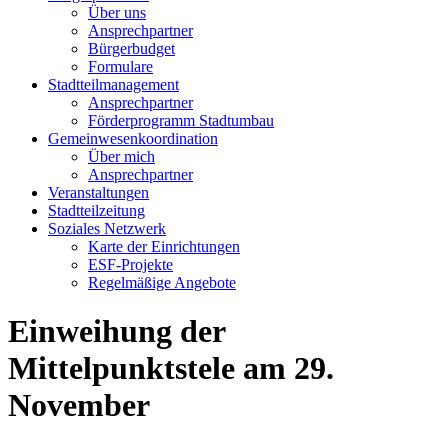
Über uns
Ansprechpartner
Bürgerbudget
Formulare
Stadtteilmanagement
Ansprechpartner
Förderprogramm Stadtumbau
Gemeinwesenkoordination
Über mich
Ansprechpartner
Veranstaltungen
Stadtteilzeitung
Soziales Netzwerk
Karte der Einrichtungen
ESF-Projekte
Regelmäßige Angebote
Einweihung der
Mittelpunktstele am 29.
November